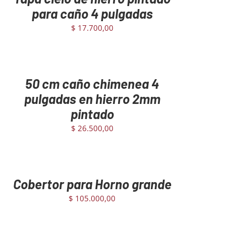
para caño 4 pulgadas
$
17.700,00
GREGAR
L
ARRITO
/
50 cm caño chimenea 4
ETAILS
pulgadas en hierro 2mm
pintado
$
26.500,00
GREGAR
L
ARRITO
/
Cobertor para Horno grande
ETAILS
$
105.000,00