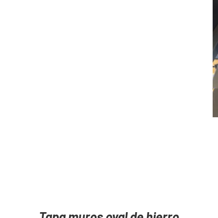
AGREGAR
A
AL
A
CARRITO
C
/
Tapa muros oval de hierro
DETAILS
D