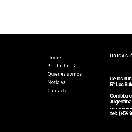
UBICACI
Home
Productos
Quienes somos
De los hú
Noticias
B° Los Bul
Contacto
Córdoba c
Argentina
……………
tel: (+54 