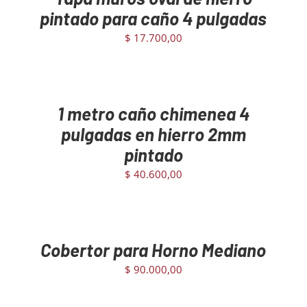
pintado para caño 4 pulgadas
$
17.700,00
AGREGAR
A
AL
A
CARRITO
C
/
1 metro caño chimenea 4
DETAILS
D
pulgadas en hierro 2mm
pintado
$
40.600,00
AGREGAR
A
AL
A
CARRITO
C
/
Cobertor para Horno Mediano
DETAILS
D
$
90.000,00