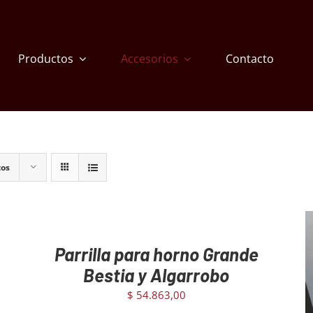
Productos
Accesorios
Contacto
tos
AGREGAR
AL
CARRITO
/
Parrilla para horno Grande
DETAILS
Bestia y Algarrobo
$
54.863,00