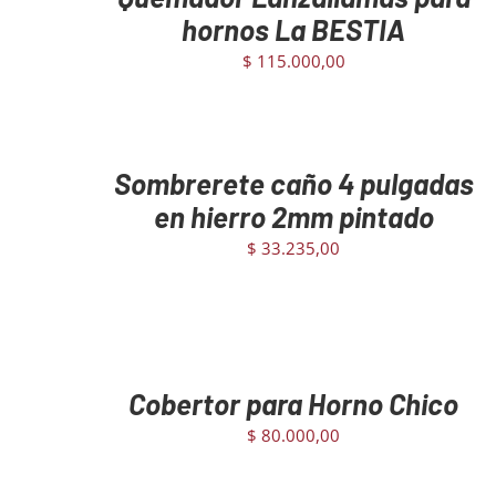
hornos La BESTIA
$
115.000,00
AGREGAR
AL
CARRITO
/
Sombrerete caño 4 pulgadas
DETAILS
en hierro 2mm pintado
$
33.235,00
AGREGAR
AL
CARRITO
/
Cobertor para Horno Chico
DETAILS
$
80.000,00