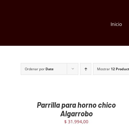
Skip
to
content
Inicio
Ordenar por
Date
Mostrar
12 Produc
AGREGAR
AL
CARRITO
/
Parrilla para horno chico
DETAILS
Algarrobo
$
31.994,00