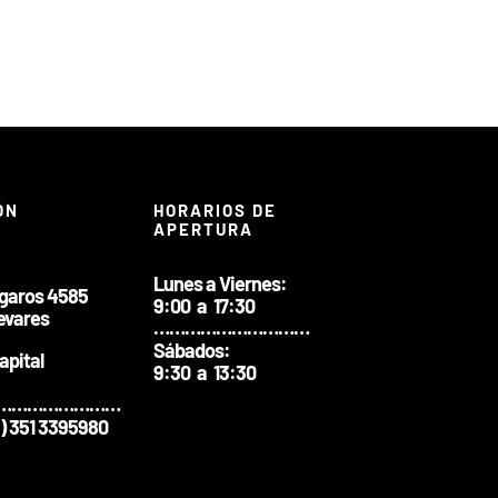
ÓN
HORARIOS DE
APERTURA
Lunes a Viernes:
ngaros 4585
9:00 a 17:30
evares
…………………………
Sábados:
apital
9:30 a 13:30
……………………
9) 351 3395980