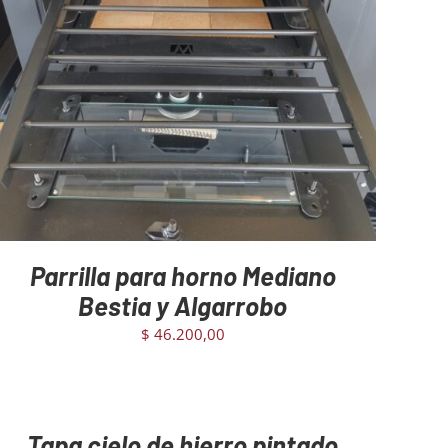
AGREGAR AL CARRITO
/
DETAILS
Parrilla para horno Mediano
Bestia y Algarrobo
$
46.200,00
GREGAR
L
ARRITO
/
Tapa cielo de hierro pintado
ETAILS