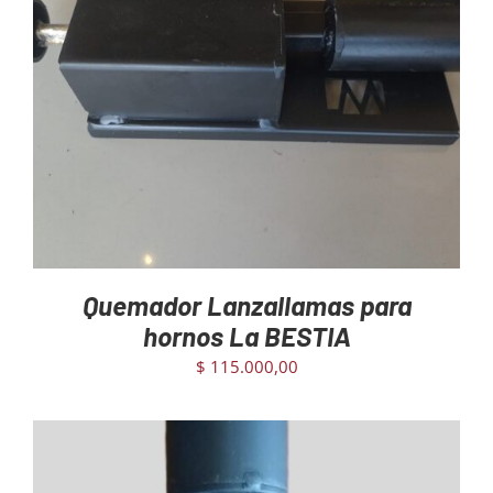
AGREGAR AL CARRITO
/
DETAILS
Quemador Lanzallamas para
hornos La BESTIA
$
115.000,00