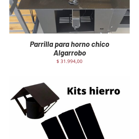
Parrilla para horno chico
Algarrobo
$
31.994,00
AGREGAR AL CARRITO
/
DETAILS