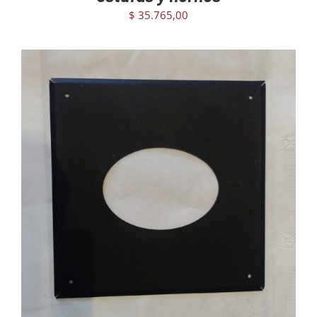
$
35.765,00
AGREGAR AL CARRITO
/
DETAILS