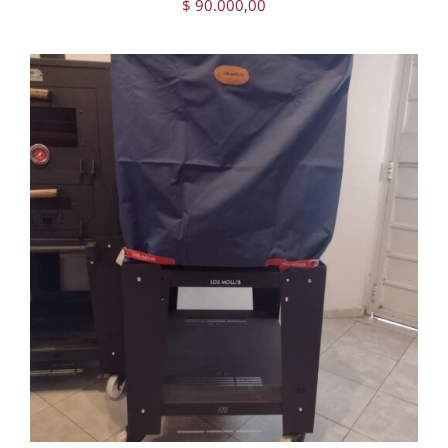
$
90.000,00
AGREGAR AL CARRITO
/
DETAILS