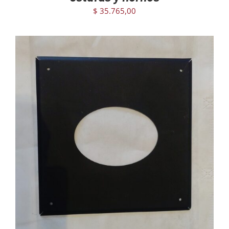
$
35.765,00
AGREGAR AL CARRITO
/
DETAILS