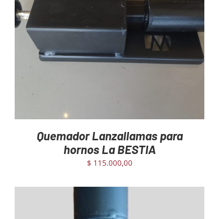
AGREGAR AL CARRITO
/
DETAILS
Quemador Lanzallamas para
hornos La BESTIA
$
115.000,00