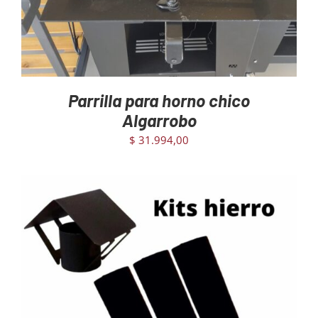
Parrilla para horno chico
Algarrobo
$
31.994,00
AGREGAR AL CARRITO
/
DETAILS