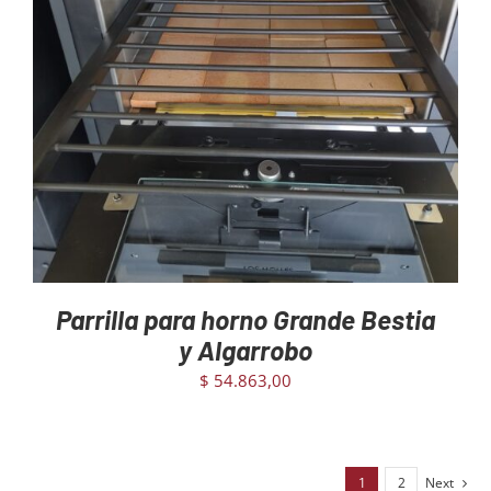
AGREGAR AL CARRITO
/
DETAILS
Parrilla para horno Grande Bestia
y Algarrobo
$
54.863,00
1
2
Next