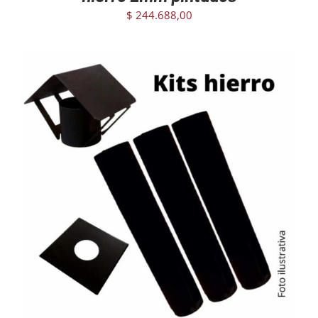
$
244.688,00
AGREGAR AL CARRITO
/
DETAILS