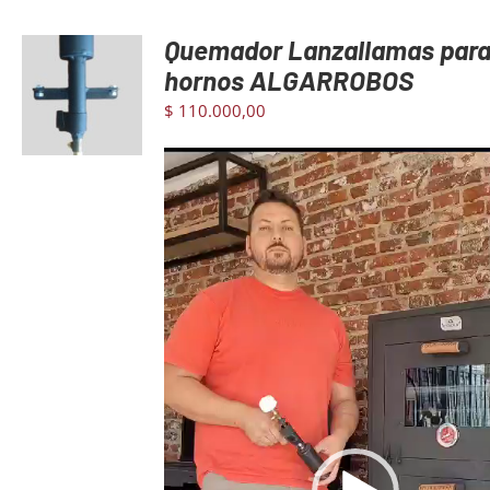
Quemador Lanzallamas par
AGREGAR
hornos ALGARROBOS
AL CARRITO
$
110.000,00
/
DETAILS
Reproductor
de
video