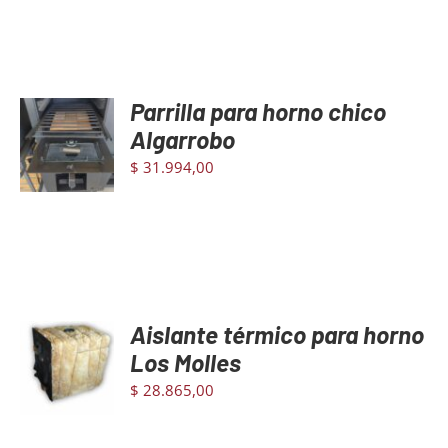
Parrilla para horno chico
AGREGAR
AL
Algarrobo
CARRITO
$
31.994,00
/
DETAILS
Aislante térmico para horno
AGREGAR
AL
Los Molles
CARRITO
$
28.865,00
/
DETAILS