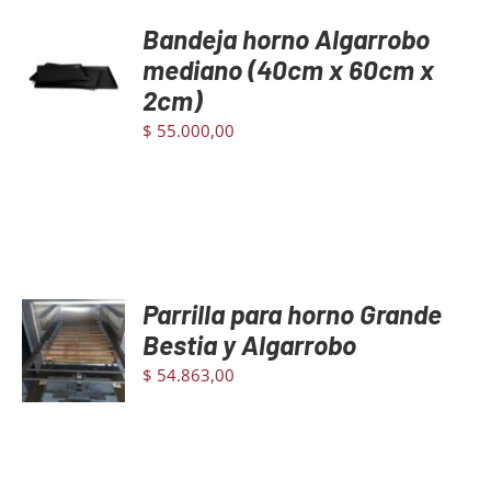
Bandeja horno Algarrobo
AGREGAR
AL
mediano (40cm x 60cm x
CARRITO
2cm)
/
DETAILS
$
55.000,00
Parrilla para horno Grande
AGREGAR
AL
Bestia y Algarrobo
CARRITO
$
54.863,00
/
DETAILS