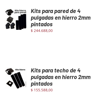
Kits para pared de 4
AGREGAR
Mayoristas
AL
pulgadas en hierro 2mm
CARRITO
pintados
/
DETAILS
Carrito
$
244.688,00
Kits para techo de 4
AGREGAR
AL
pulgadas en hierro 2mm
CARRITO
pintados
/
DETAILS
$
155.588,00