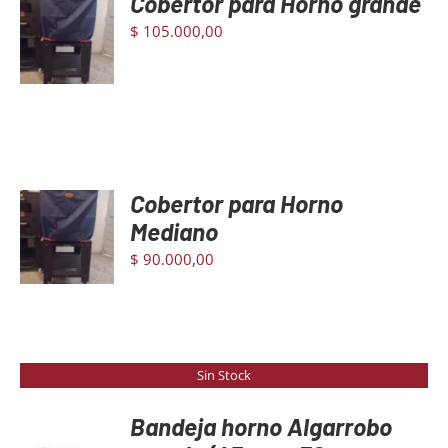
Cobertor para Horno grande
AL
$
105.000,00
CARRITO
/
DETAILS
Cobertor para Horno
AGREGAR
AL
Mediano
CARRITO
$
90.000,00
/
DETAILS
Sin Stock
Bandeja horno Algarrobo