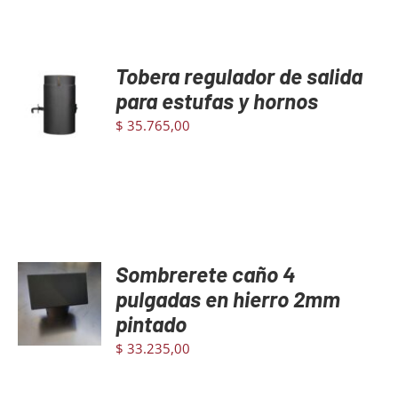
Tobera regulador de salida
AGREGAR
AL
para estufas y hornos
CARRITO
$
35.765,00
/
DETAILS
Sombrerete caño 4
AGREGAR
AL
pulgadas en hierro 2mm
CARRITO
pintado
/
DETAILS
$
33.235,00