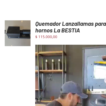
Quemador Lanzallamas para
AGREGAR
hornos La BESTIA
AL CARRITO
$
115.000,00
/
DETAILS
Reproductor
de
video