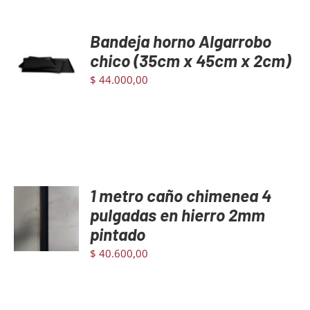
Bandeja horno Algarrobo
AGREGAR
AL
chico (35cm x 45cm x 2cm)
CARRITO
$
44.000,00
/
DETAILS
1 metro caño chimenea 4
AGREGAR
AL
pulgadas en hierro 2mm
CARRITO
pintado
/
DETAILS
$
40.600,00