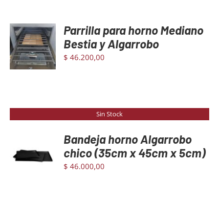
Parrilla para horno Mediano
AGREGAR
AL
Bestia y Algarrobo
CARRITO
$
46.200,00
/
DETAILS
Sin Stock
Bandeja horno Algarrobo
chico (35cm x 45cm x 5cm)
DETAILS
$
46.000,00