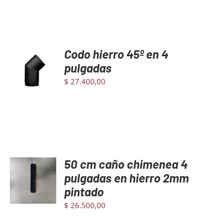
Codo hierro 45º en 4
AGREGAR
AL
pulgadas
CARRITO
$
27.400,00
/
DETAILS
50 cm caño chimenea 4
AGREGAR
AL
pulgadas en hierro 2mm
CARRITO
pintado
/
DETAILS
$
26.500,00