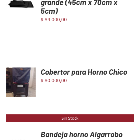
grande (45cm x 70cm x
DETAILS
5cm)
$
84.000,00
Cobertor para Horno Chico
AGREGAR
AL
$
80.000,00
CARRITO
/
DETAILS
Sin Stock
Bandeja horno Algarrobo