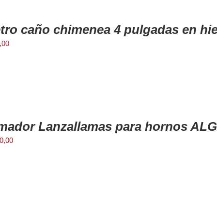
tro caño chimenea 4 pulgadas en hi
,00
mador Lanzallamas para hornos A
0,00
rror: Format(s) not supported or source(s) not found
ctor
r archivo: http://herrerialosmolles.com.ar/wp-content/uploads/2023/06/como-usar-a-
?_=1