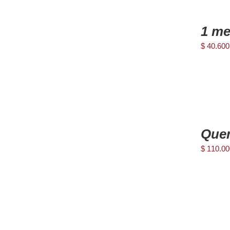
AGREGAR
AL
1 me
CARRITO
/
$
40.600
DETAILS
AGREGAR
AL
Que
CARRITO
/
$
110.00
DETAILS
Media e
Reprodu
de
Descarga
video
gas.mp4