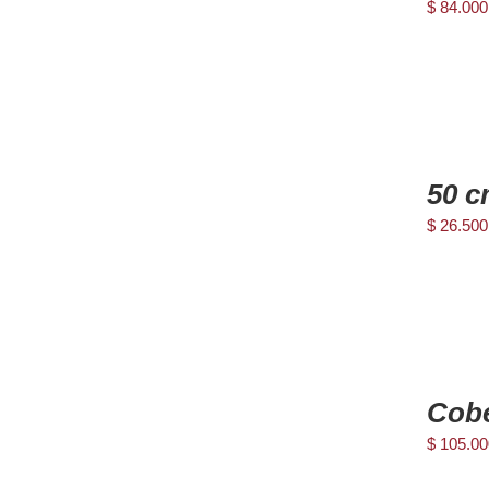
$
84.000
AGREGAR
AL
50 c
CARRITO
/
$
26.500
DETAILS
AGREGAR
AL
Cobe
CARRITO
/
$
105.00
DETAILS