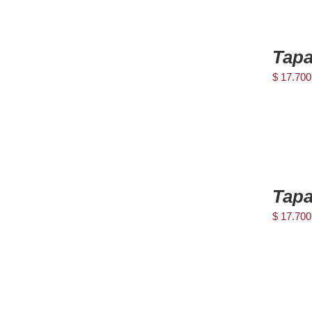
AGREGAR
AL
Tapa
CARRITO
/
$
17.700
DETAILS
AGREGAR
AL
Tapa
CARRITO
/
$
17.700
DETAILS