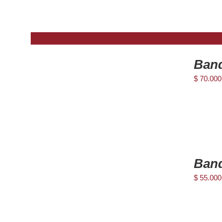
Band
DETAILS
$
70.000
AGREGAR
AL
Band
CARRITO
/
$
55.000
DETAILS