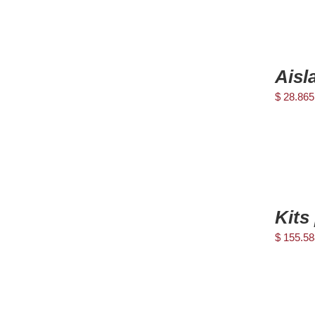
AGREGAR
AL
Aisl
CARRITO
/
$
28.865
DETAILS
AGREGAR
AL
Kits
CARRITO
/
$
155.58
DETAILS