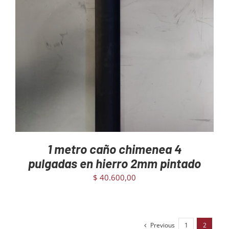
AGREGAR AL CARRITO
/
DETAILS
1 metro caño chimenea 4
pulgadas en hierro 2mm pintado
$
40.600,00
Previous
1
2