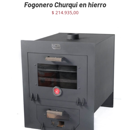
Fogonero Churqui en hierro
$
214.935,00
AGREGAR AL CARRITO
/
DETAILS