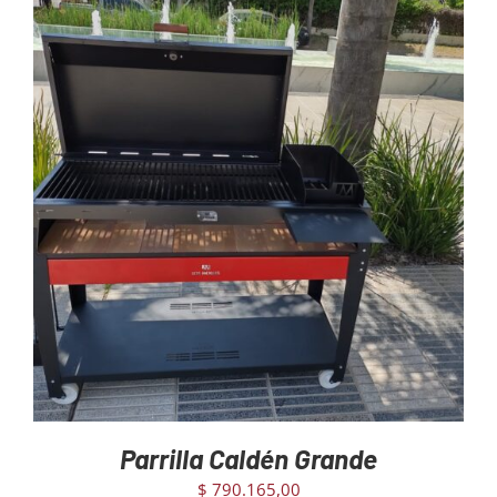
Mayoristas
Carrito
AGREGAR AL CARRITO
/
DETAILS
Parrilla Caldén Grande
$
790.165,00