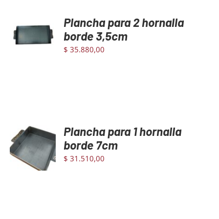
Plancha para 2 hornalla
AGREGAR
Mayoristas
AL
borde 3,5cm
CARRITO
$
35.880,00
/
DETAILS
Carrito
Plancha para 1 hornalla
AGREGAR
AL
borde 7cm
CARRITO
$
31.510,00
/
DETAILS