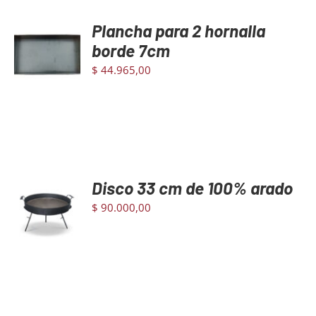
Plancha para 2 hornalla
AGREGAR
AL
borde 7cm
CARRITO
$
44.965,00
/
DETAILS
Disco 33 cm de 100% arado
AGREGAR
AL
$
90.000,00
CARRITO
/
DETAILS