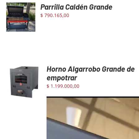
Parrilla Caldén Grande
AGREGAR
AL
$
790.165,00
CARRITO
/
DETAILS
Horno Algarrobo Grande de
AGREGAR
empotrar
AL CARRITO
$
1.199.000,00
/
DETAILS
Reproductor
de
video