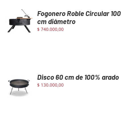
Fogonero Roble Circular 100
AGREGAR
AL
cm diámetro
CARRITO
$
740.000,00
/
DETAILS
Disco 60 cm de 100% arado
AGREGAR
AL
$
130.000,00
CARRITO
/
DETAILS