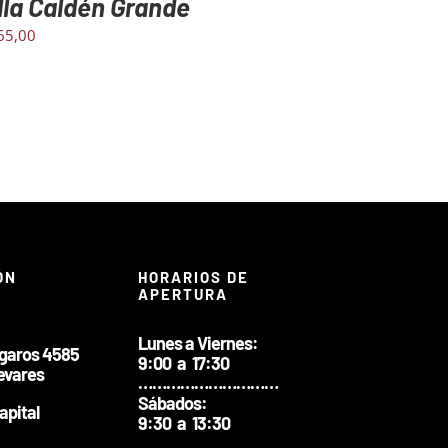
lla Caldén Grande
65,00
ÓN
HORARIOS DE
APERTURA
Lunes a Viernes:
ngaros 4585
9:00 a 17:30
evares
…………………………
Sábados:
apital
9:30 a 13:30