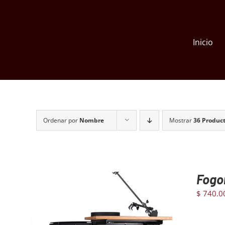
Skip
to
content
Inicio
Ordenar por
Nombre
Mostrar
36 Produc
Fogo
$
740.0