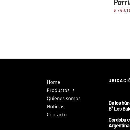
Parri
CARRITO
/
$
790.1
DETAILS
UBICACI
Home
Productos
Quienes somos
De los hú
Noticias
B° Los Bul
Contacto
Córdoba c
Argentina