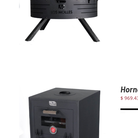
AGREGAR AL CARRITO
/
DETAILS
Horn
$
969.4
Reprodu
de
video
AGREGAR AL CARRITO
/
DETAILS