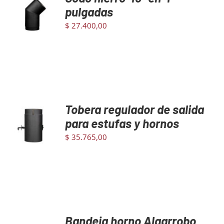
AL
pulgadas
CARRITO
$
27.400,00
/
DETAILS
Tobera regulador de salida
AGREGAR
AL
para estufas y hornos
CARRITO
$
35.765,00
/
DETAILS
Bandeja horno Algarrobo
AGREGAR