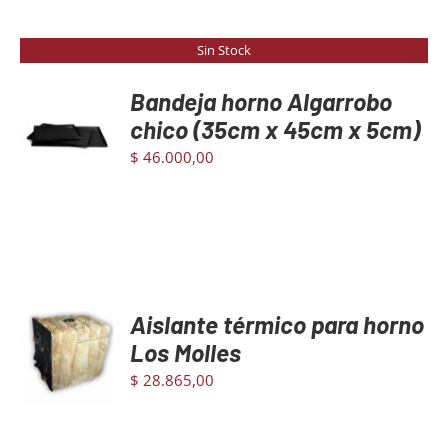
Sin Stock
Bandeja horno Algarrobo
chico (35cm x 45cm x 5cm)
DETAILS
$
46.000,00
Aislante térmico para horno
AGREGAR
AL
Los Molles
CARRITO
$
28.865,00
/
DETAILS