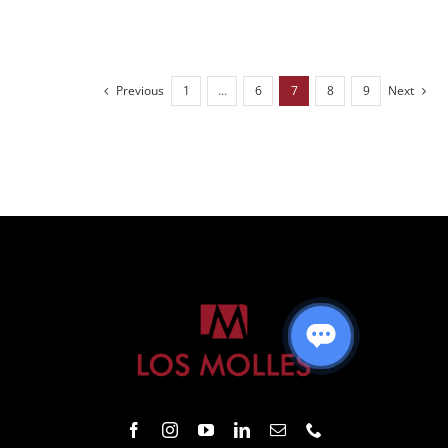
Previous
1
…
6
7
8
9
Next