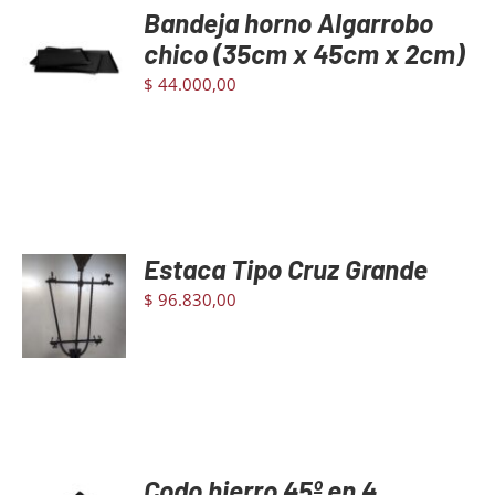
Bandeja horno Algarrobo
AGREGAR
AL
chico (35cm x 45cm x 2cm)
CARRITO
$
44.000,00
/
DETAILS
Estaca Tipo Cruz Grande
AGREGAR
AL
$
96.830,00
CARRITO
/
DETAILS
Codo hierro 45º en 4
AGREGAR