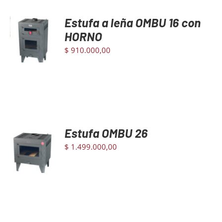
Estufa a leña OMBU 16 con
AGREGAR
Mayoristas
AL
HORNO
CARRITO
$
910.000,00
/
DETAILS
Carrito
Estufa OMBU 26
AGREGAR
AL
$
1.499.000,00
CARRITO
/
DETAILS