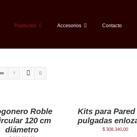
Productos
Accesorios
Contacto
tos
AGREGAR
AL
CARRITO
/
ogonero Roble
Kits para Pared
DETAILS
ircular 120 cm
pulgadas enloz
diámetro
$
308.340,00