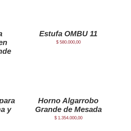
AGREGAR
AL
CARRITO
/
a
Estufa OMBU 11
DETAILS
den
$
580.000,00
nde
AGREGAR
AL
CARRITO
/
para
Horno Algarrobo
DETAILS
a y
Grande de Mesada
$
1.354.000,00