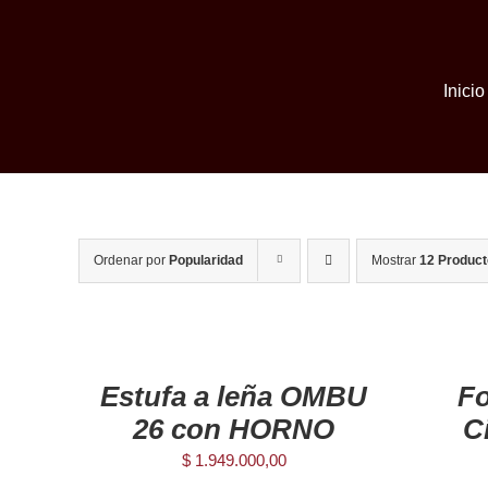
Skip
to
content
Inicio
Ordenar por
Popularidad
Mostrar
12 Produc
AGREGAR
AGREGAR
AL
AL
CARRITO
CARRITO
/
/
Estufa a leña OMBU
F
DETAILS
DETAILS
26 con HORNO
C
$
1.949.000,00