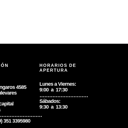
IÓN
HORARIOS DE
APERTURA
Lunes a Viernes:
úngaros 4585
9:00 a 17:30
levares
…………………………
Sábados:
apital
9:30 a 13:30
a
………………………
 9) 351 3395980