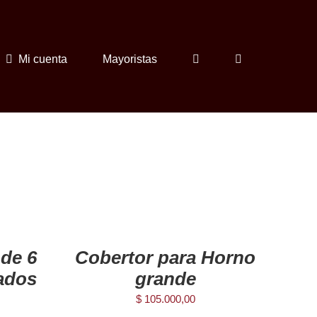
Mi cuenta
Mayoristas
AGREGAR
AL
CARRITO
/
 de 6
Cobertor para Horno
DETAILS
ados
grande
$
105.000,00