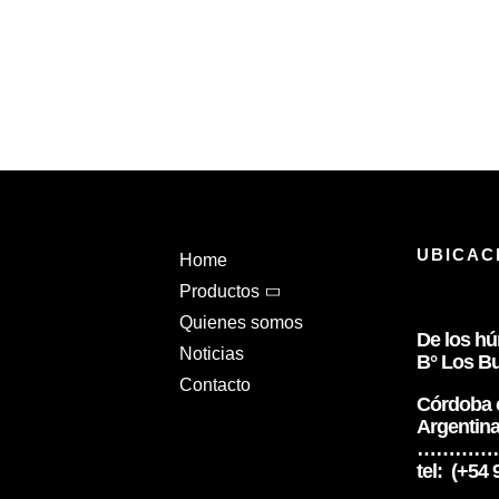
UBICAC
Home
Productos
Quienes somos
De los h
Noticias
B° Los Bu
Contacto
Córdoba c
Argentin
…………
tel: (+54