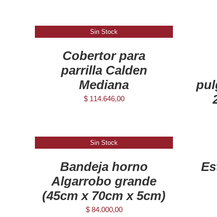
AGREGAR
AL
Sin Stock
DETAILS
CARRITO
/
Cobertor para
DETAILS
parrilla Calden
Mediana
pul
$
114.646,00
AGREGAR
AL
Sin Stock
DETAILS
CARRITO
/
Bandeja horno
Es
DETAILS
Algarrobo grande
(45cm x 70cm x 5cm)
$
84.000,00