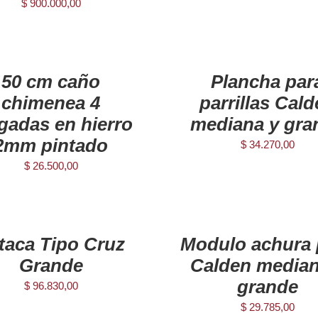
$
900.000,00
AGREGAR
AL
CARRITO
/
50 cm caño
Plancha par
DETAILS
chimenea 4
parrillas Cal
gadas en hierro
mediana y gra
2mm pintado
$
34.270,00
$
26.500,00
AGREGAR
AL
CARRITO
/
taca Tipo Cruz
Modulo achura 
DETAILS
Grande
Calden median
grande
$
96.830,00
$
29.785,00