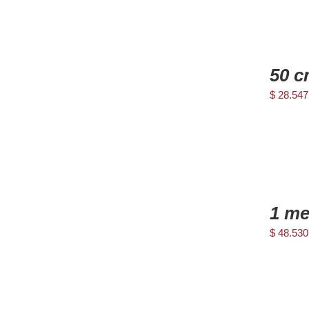
AGREGAR
AL
50 c
CARRITO
/
$
28.547
DETAILS
AGREGAR
AL
1 me
CARRITO
/
$
48.530
DETAILS