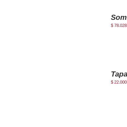
AGREGAR
AL
Somb
CARRITO
/
$
78.028
DETAILS
AGREGAR
AL
Tapa
CARRITO
/
$
22.000
DETAILS
AGREGAR
AL