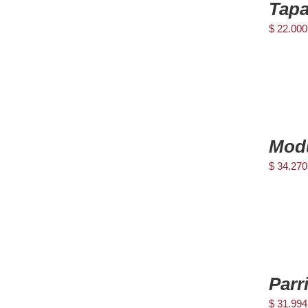
Tapa
CARRITO
/
$
22.000
DETAILS
AGREGAR
AL
Modu
CARRITO
/
$
34.270
DETAILS
AGREGAR
AL
Parr
CARRITO
/
$
31.994