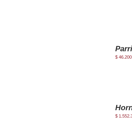
DETAILS
AGREGAR
AL
Parr
CARRITO
/
$
46.200
DETAILS
AGREGAR
AL
Horn
CARRITO
/
$
1.552.
DETAILS
Media e
Reprodu