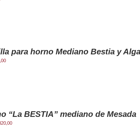
illa para horno Mediano Bestia y Alg
,00
o “La BESTIA” mediano de Mesada
320,00
rror: Format(s) not supported or source(s) not found
ctor