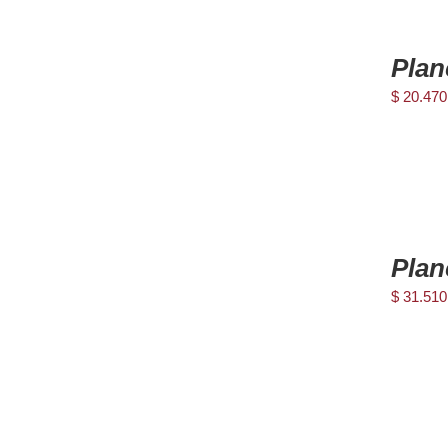
AGREGAR
AL
Plan
CARRITO
/
$
20.470
DETAILS
AGREGAR
AL
Plan
CARRITO
/
$
31.510
DETAILS