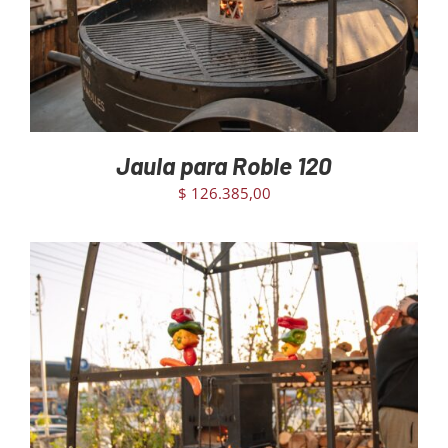
Jaula para Roble 120
$
126.385,00
AGREGAR AL CARRITO
/
DETAILS