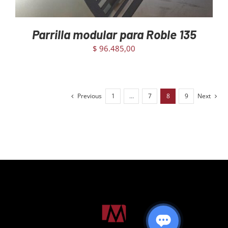
Parrilla modular para Roble 135
$
96.485,00
Previous
1
…
7
8
9
Next