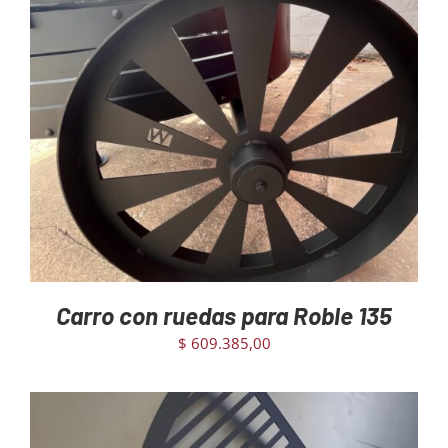
AGREGAR AL CARRITO
/
DETAILS
Carro con ruedas para Roble 135
$
609.385,00