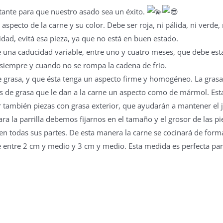
rtante para que nuestro asado sea un éxito.
pecto de la carne y su color. Debe ser roja, ni pálida, ni verde, n
dad, evitá esa pieza, ya que no está en buen estado.
ne una caducidad variable, entre uno y cuatro meses, que debe esta
 siempre y cuando no se rompa la cadena de frío.
grasa, y que ésta tenga un aspecto firme y homogéneo. La grasa 
as de grasa que le dan a la carne un aspecto como de mármol. Esta
egir también piezas con grasa exterior, que ayudarán a mantener e
la parrilla debemos fijarnos en el tamaño y el grosor de las pi
 en todas sus partes. De esta manera la carne se cocinará de fo
entre 2 cm y medio y 3 cm y medio. Esta medida es perfecta para