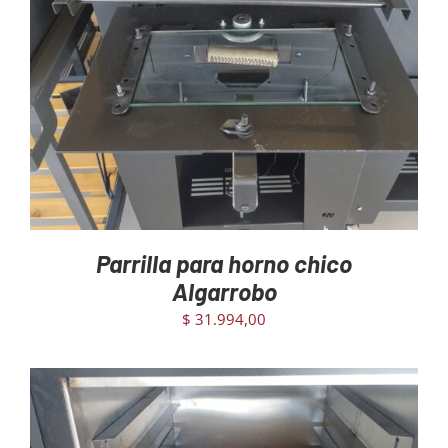
AGREGAR AL CARRITO
/
DETAILS
Mayoristas
Carrito
Parrilla para horno chico
Algarrobo
$
31.994,00