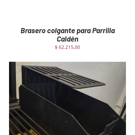
Brasero colgante para Parrilla
Caldén
$
62.215,00
AGREGAR AL CARRITO
/
DETAILS