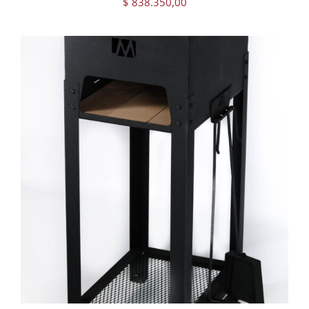
$
838.350,00
AGREGAR AL CARRITO
/
DETAILS