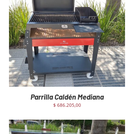
Mayoristas
AGREGAR AL CARRITO
/
DETAILS
Carrito
Parrilla Caldén Mediana
$
686.205,00