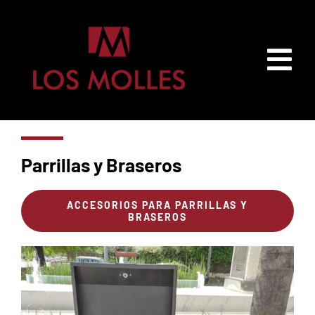
Skip
to
content
Tog
Nav
Inicio
Parrillas y Braseros
Productos
ACCESORIOS PARA PARRILLAS Y
BRASEROS
Accesorios
Contacto
Mi cuenta