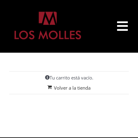
Skip
to
content
Tog
Nav
Inicio
Productos
Tu carrito está vacío.
Volver a la tienda
Accesorios
Contacto
Mi cuenta