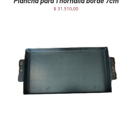
Plancha para 1 hornalla borde 7cm
$
31.510,00
AGREGAR AL CARRITO
/
DETAILS