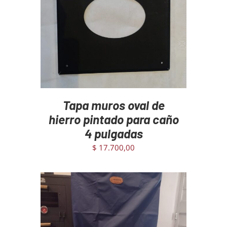
AGREGAR AL CARRITO
/
DETAILS
Tapa muros oval de
hierro pintado para caño
4 pulgadas
$
17.700,00