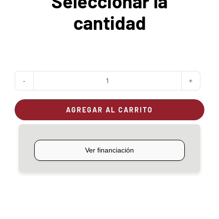
Seleccionar la
cantidad
Bandeja
horno
AGREGAR AL CARRITO
Algarrobo
chico
(35cm
x
45cm
x
2cm)
cantidad