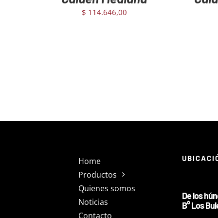
$
114.646,00
UBICACI
Home
Productos
Quienes somos
De los hú
Noticias
B° Los Bul
Contacto