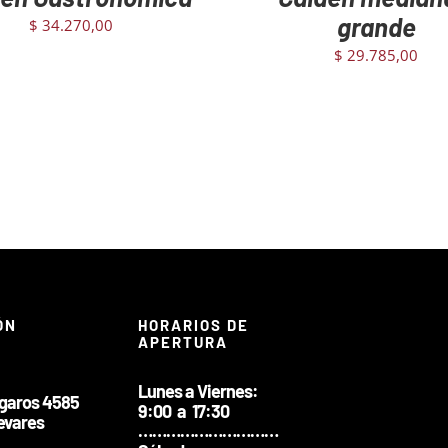
grande
$
34.270,00
$
29.785,00
ÓN
HORARIOS DE
APERTURA
Lunes a Viernes:
ngaros 4585
9:00 a 17:30
evares
…………………………