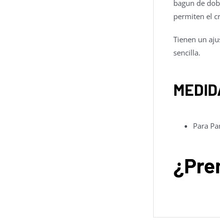
bagun de dobl
permiten el c
Tienen un aju
sencilla.
MEDID
Para Pa
¿Pre