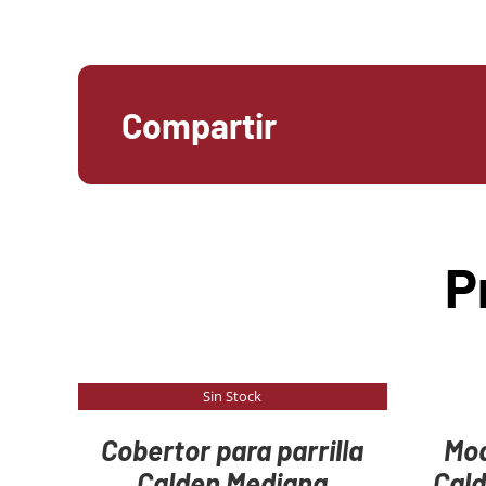
Compartir
P
AGREGAR
AL
Sin Stock
DETAILS
CARRITO
/
Cobertor para parrilla
Mod
DETAILS
Calden Mediana
Cal