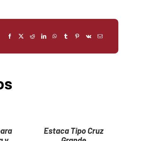
os
AGREGAR
AL
CARRITO
/
para
Estaca Tipo Cruz
DETAILS
a y
Grande