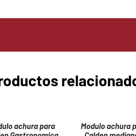
roductos relacionad
AGREGAR
AL
CARRITO
/
ulo achura para
Modulo achura 
DETAILS
den Gastronomica
Calden median