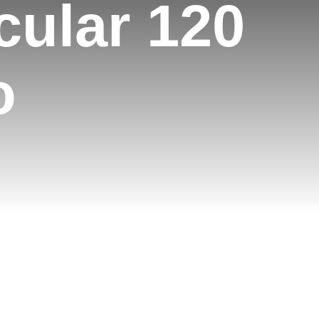
cular 120
o