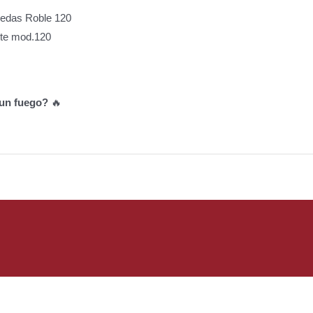
uedas Roble 120
nte mod.120
un fuego?
🔥