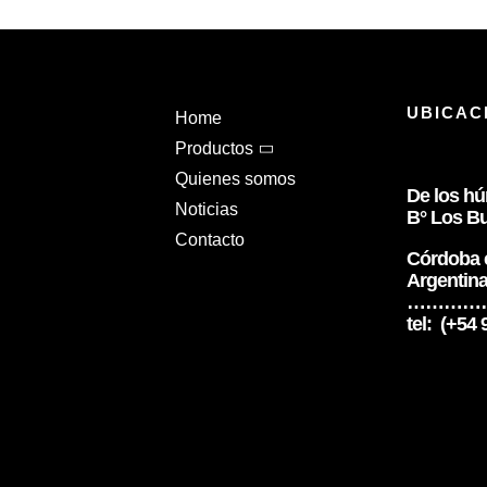
UBICAC
Home
Productos
Quienes somos
De los h
Noticias
B° Los Bu
Contacto
Córdoba c
Argentin
…………
tel: (+54