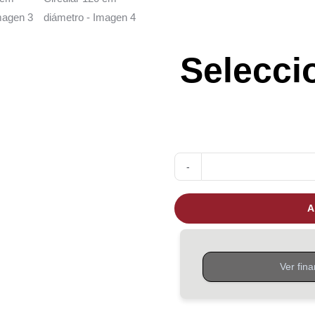
Selecci
A