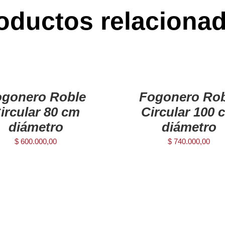
oductos relaciona
AGREGAR
AL
CARRITO
/
ogonero Roble
Fogonero Rob
DETAILS
ircular 80 cm
Circular 100 
diámetro
diámetro
$
600.000,00
$
740.000,00