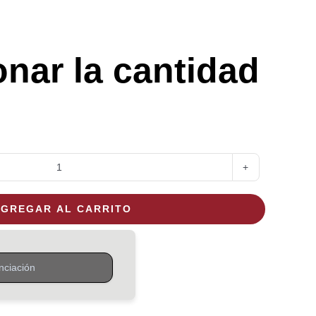
onar la cantidad
Fogonero
Roble
GREGAR AL CARRITO
Circular
120
cm
diámetro
cantidad