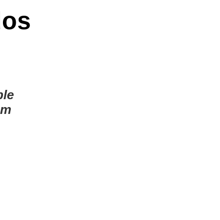
dos
le
cm