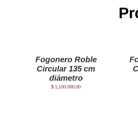
Pr
AGREGAR
AGREGAR
AL
AL
CARRITO
CARRITO
/
/
Fogonero Roble
F
DETAILS
DETAILS
Circular 135 cm
C
diámetro
$
1.100.000,00