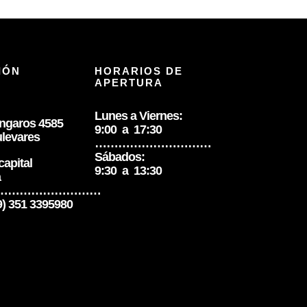
IÓN
HORARIOS DE
APERTURA
Lunes a Viernes:
úngaros 4585
9:00 a 17:30
levares
…………………………
Sábados:
apital
9:30 a 13:30
a
………………………
 9) 351 3395980