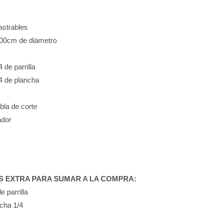
astrables
00cm de diámetro
 de parrilla
4 de plancha
bla de corte
ador
 EXTRA PARA SUMAR A LA COMPRA:
 parrilla
cha 1/4