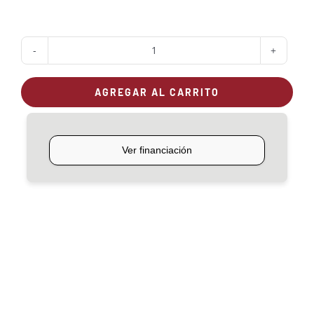
Horno
mediano
AGREGAR AL CARRITO
Algarrobo
de
empotrar
cantidad