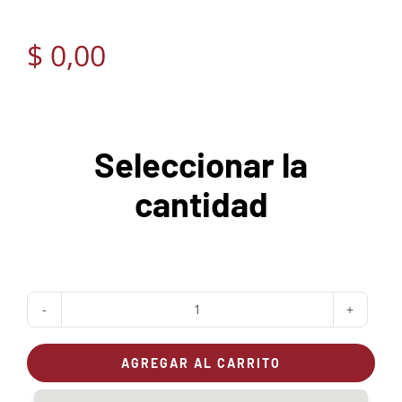
$
0,00
Seleccionar la
cantidad
Info-
Hornos
AGREGAR AL CARRITO
cantidad