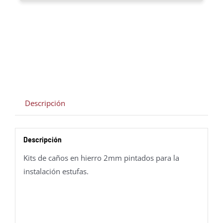
hierro
2mm
pintados
cantidad
Descripción
Descripción
Kits de caños en hierro 2mm pintados para la
instalación estufas.