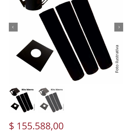
$
155.588,00