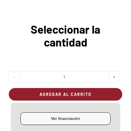
Seleccionar la
cantidad
Kits
para
AGREGAR AL CARRITO
techo
de
4
pulgadas
en