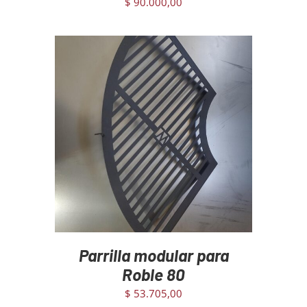
$
90.000,00
AGREGAR AL CARRITO
/
DETAILS
Parrilla modular para
Roble 80
$
53.705,00