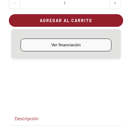
Plancha
modular
AGREGAR AL CARRITO
para
Roble
80
cantidad
Descripción