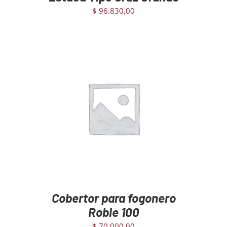
$
96.830,00
AGREGAR AL CARRITO
/
DETAILS
Cobertor para fogonero
Roble 100
$
70.000,00