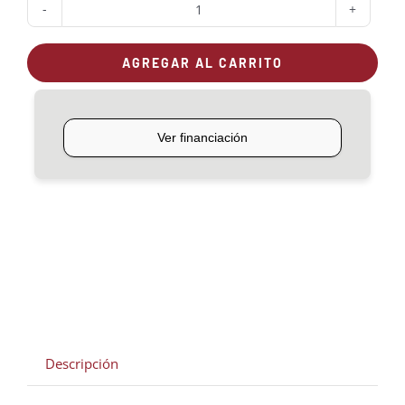
Plancha
modular
AGREGAR AL CARRITO
para
Roble
100
cantidad
Descripción