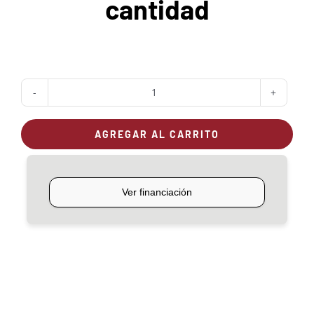
cantidad
Plancha
para
AGREGAR AL CARRITO
parrilla
Gastronómica
cantidad