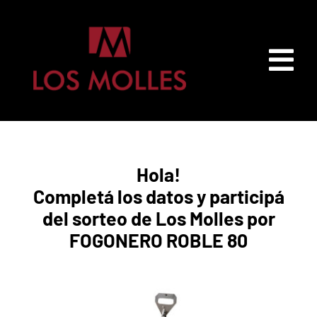
Skip
to
content
Tog
Nav
Inicio
Hola!
Productos
Completá los datos y participá
del sorteo de Los Molles por
Accesorios
FOGONERO ROBLE 80
Contacto
Mi cuenta