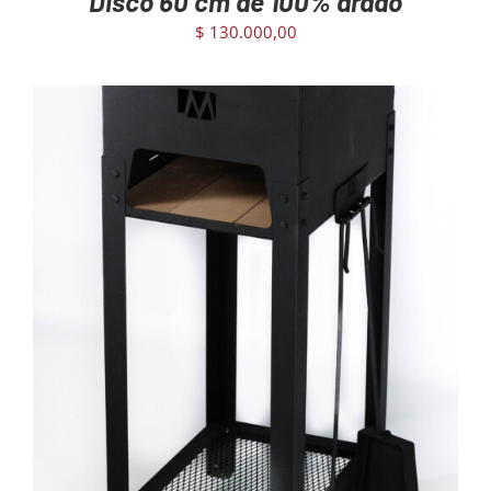
Disco 60 cm de 100% arado
$
130.000,00
AGREGAR AL CARRITO
/
DETAILS