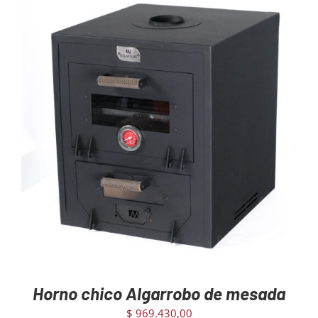
Mayoristas
Carrito
AGREGAR AL CARRITO
/
DETAILS
Horno chico Algarrobo de mesada
$
969.430,00