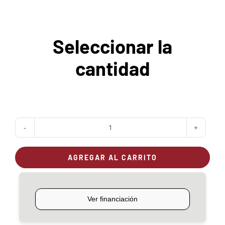
Seleccionar la
cantidad
Carro
con
AGREGAR AL CARRITO
ruedas
para
Roble
135
cantidad