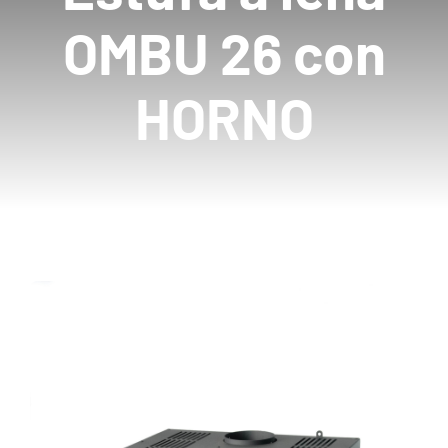
OMBU 26 con
Mayoristas
HORNO
Carrito