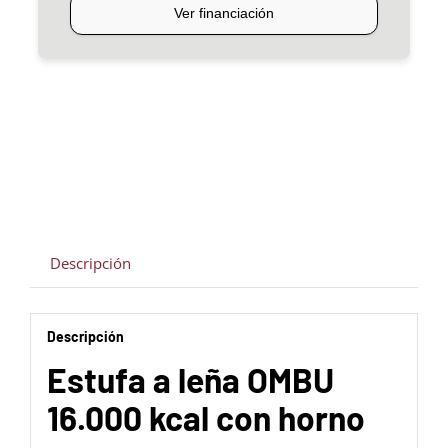
con
HORNO
cantidad
Descripción
Descripción
Estufa a leña OMBU
16.000 kcal con horno