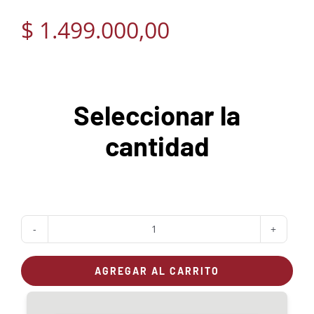
$
1.499.000,00
Seleccionar la
cantidad
Estufa
OMBU
AGREGAR AL CARRITO
26
cantidad