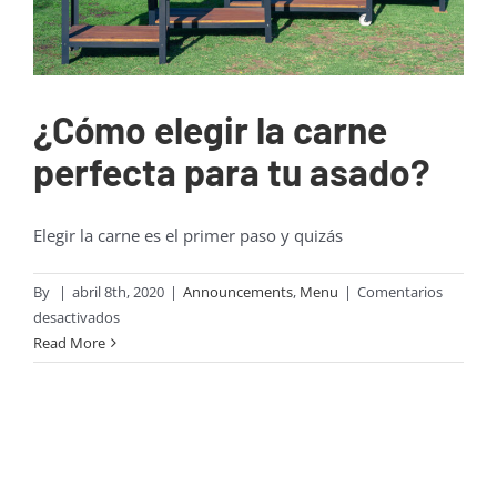
Mayoristas
Carrito
¿Cómo elegir la carne
perfecta para tu asado?
Elegir la carne es el primer paso y quizás
By
|
abril 8th, 2020
|
Announcements
,
Menu
|
Comentarios
en
desactivados
¿Cómo
Read More
elegir
la
carne
perfecta
para
tu