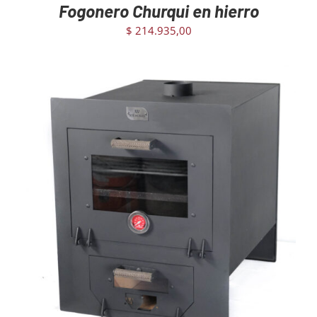
Fogonero Churqui en hierro
$
214.935,00
AGREGAR AL CARRITO
/
DETAILS