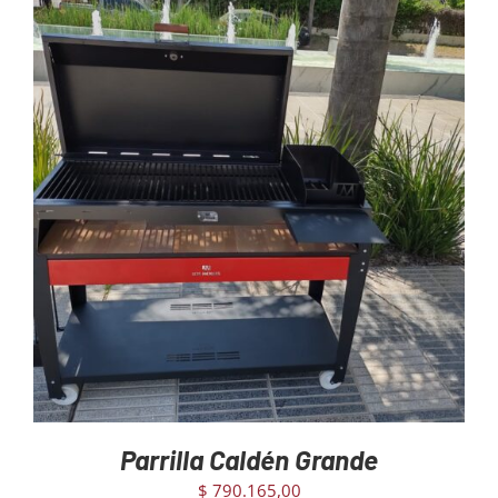
Mayoristas
Carrito
AGREGAR AL CARRITO
/
DETAILS
Parrilla Caldén Grande
$
790.165,00