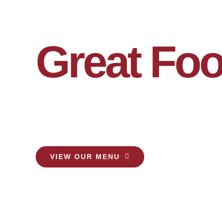
Hungry?
Great Fo
Delivered
VIEW OUR MENU