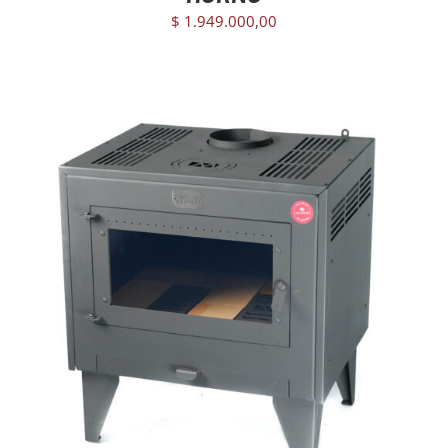
$
1.949.000,00
AGREGAR AL CARRITO
/
DETAILS